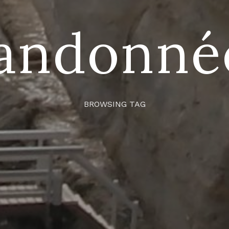
andonné
BROWSING TAG